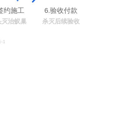
.签约施工
6.验收付款
头灭治蚁巢
杀灭后续验收
-1